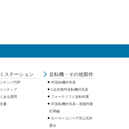
ミステーション
反転機・その他製作
ンテンツTOP
AT反転機付吊具
インナップ
1点吊用AT反転機付吊具
くある質問
フォークリフト反転作業
文書
AT反転機付吊具～溶接作業
応用編
ローラーコンベア浮上式作
業台