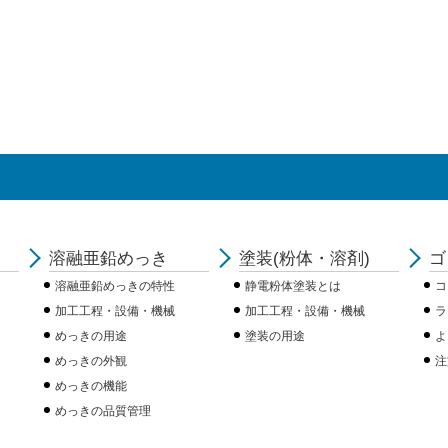
溶融亜鉛めっき
塗装(粉体・溶剤)
ゴ
溶融亜鉛めっきの特性
静電粉体塗装とは
コ
加工工程・設備・機械
加工工程・設備・機械
ラ
めっきの用途
塗装の用途
よ
めっきの外観
注
めっきの機能
めっきの品質管理