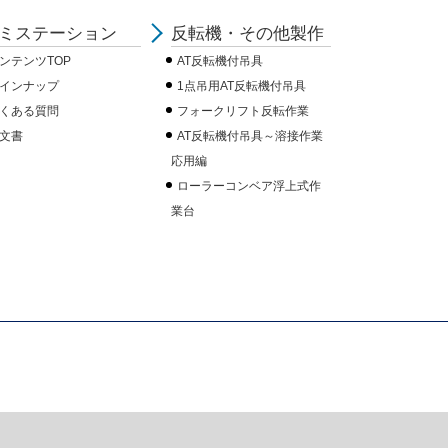
ミステーション
反転機・その他製作
ンテンツTOP
AT反転機付吊具
インナップ
1点吊用AT反転機付吊具
くある質問
フォークリフト反転作業
文書
AT反転機付吊具～溶接作業
応用編
ローラーコンベア浮上式作
業台