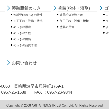
溶融亜鉛めっき
塗装(粉体・溶剤)
ゴ
溶融亜鉛めっきの特性
静電粉体塗装とは
コ
加工工程・設備・機械
加工工程・設備・機械
ラ
めっきの用途
塗装の用途
よ
めっきの外観
注
めっきの機能
めっきの品質管理
お問い合わせ
4-0063 長崎県諫早市貝津町1769-1
0957-25-1588
FAX ：0957-26-9844
Copyright © 2008 ARITA INDUSTRIES Co., Ltd. All Rights Reserved